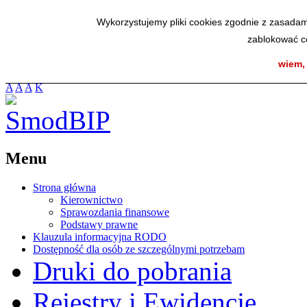
SmodBIP
Wykorzystujemy pliki cookies zgodnie z zasadam
zablokować co
wiem,
A
A
A
K
Menu
Strona główna
Kierownictwo
Sprawozdania finansowe
Podstawy prawne
Klauzula informacyjna RODO
Dostępność dla osób ze szczególnymi potrzebam
Druki do pobrania
Rejestry i Ewidencje